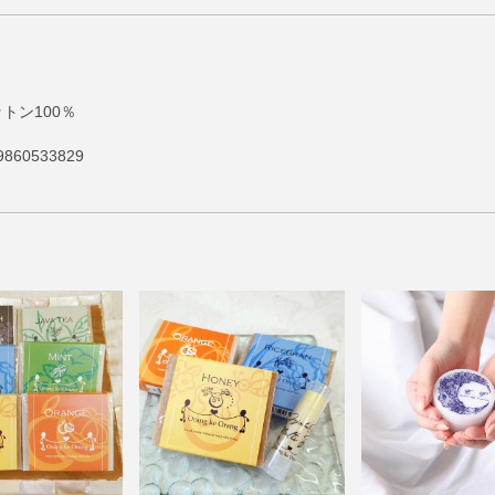
ットン100％
860533829