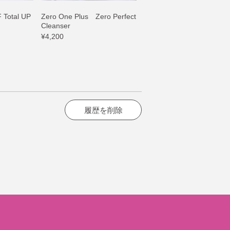
 Total UP
Zero One Plus Zero Perfect
Cleanser
¥4,200