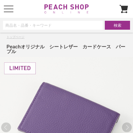
t
o
g
g
l
e
n
a
トップページ
v
i
g
Peachオリジナル シートレザー カードケース パー
a
プル
t
i
o
n