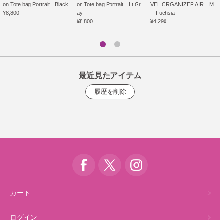
on Tote bag Portrait Black
on Tote bag Portrait Lt.Gr
VEL ORGANIZER AIR M
¥8,800
ay
Fuchsia
¥8,800
¥4,290
最近見たアイテム
カート
ログイン