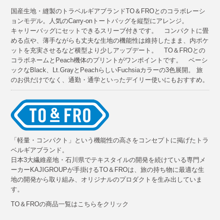
国産生地・縫製のトラベルギアブランドTO＆FROとのコラボレーシ
ョンモデル。人気のCarry-onトートバッグを縦型にアレンジ。
キャリーバッグにセットできるスリーブ付きです。 コンパクトに畳
める点や、薄手ながらも丈夫な生地の機能性は維持したまま、内ポケ
ットを充実させるなど横型より少しアップデート。 TO＆FROとの
コラボネームとPeach機体のプリントがワンポイントです。 ベーシ
ックなBlack、Lt.GrayとPeachらしいFuchsiaカラーの3色展開。 旅
のお供だけでなく、通勤・通学といったデイリー使いにもおすすめ。
「軽量・コンパクト」という機能性の高さをコンセプトに掲げたトラ
ベルギアブランド。
日本3大繊維産地・石川県でテキスタイルの開発を続けている専門メ
ーカーKAJIGROUPが手掛けるTO＆FROは、旅の持ち物に最適な生
地の開発から取り組み、オリジナルのプロダクトを生み出していま
す。
TO＆FROの商品一覧はこちらをクリック