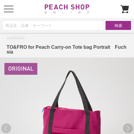
t
o
g
g
l
e
n
a
トップページ
v
i
g
TO&FRO for Peach Carry-on Tote bag Portrait Fuch
a
sia
t
i
o
n