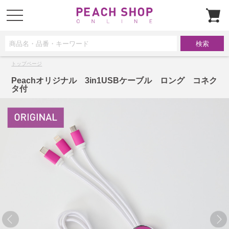
t
o
g
g
l
e
n
a
トップページ
v
i
g
Peachオリジナル 3in1USBケーブル ロング コネク
a
タ付
t
i
o
n