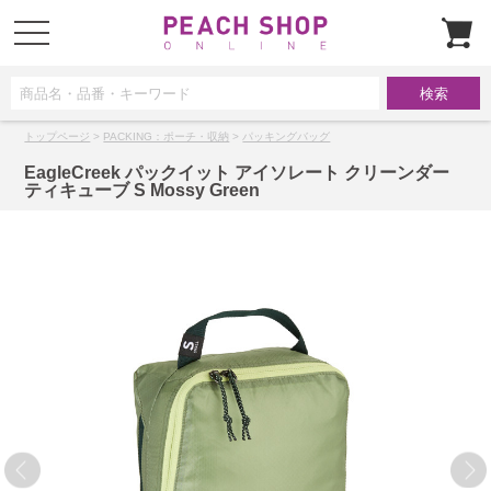
t
o
g
g
l
e
n
a
トップページ
>
PACKING：ポーチ・収納
>
パッキングバッグ
v
i
g
EagleCreek パックイット アイソレート クリーンダー
a
ティキューブ S Mossy Green
t
i
o
n