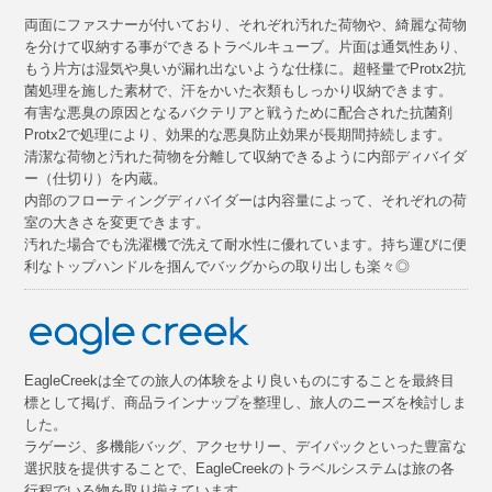
両面にファスナーが付いており、それぞれ汚れた荷物や、綺麗な荷物
を分けて収納する事ができるトラベルキューブ。片面は通気性あり、
もう片方は湿気や臭いが漏れ出ないような仕様に。超軽量でProtx2抗
菌処理を施した素材で、汗をかいた衣類もしっかり収納できます。
有害な悪臭の原因となるバクテリアと戦うために配合された抗菌剤
Protx2で処理により、効果的な悪臭防止効果が長期間持続します。
清潔な荷物と汚れた荷物を分離して収納できるように内部ディバイダ
ー（仕切り）を内蔵。
内部のフローティングディバイダーは内容量によって、それぞれの荷
室の大きさを変更できます。
汚れた場合でも洗濯機で洗えて耐水性に優れています。持ち運びに便
利なトップハンドルを掴んでバッグからの取り出しも楽々◎
EagleCreekは全ての旅人の体験をより良いものにすることを最終目
標として掲げ、商品ラインナップを整理し、旅人のニーズを検討しま
した。
ラゲージ、多機能バッグ、アクセサリー、デイパックといった豊富な
選択肢を提供することで、EagleCreekのトラベルシステムは旅の各
行程でいる物を取り揃えています。