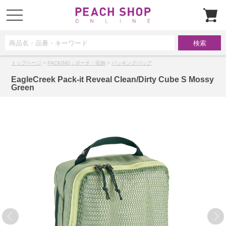
t
o
g
g
l
e
n
a
トップページ
>
PACKING：ポーチ・収納
>
パッキングバッグ
v
i
g
EagleCreek Pack-it Reveal Clean/Dirty Cube S Mossy
a
Green
t
i
o
n