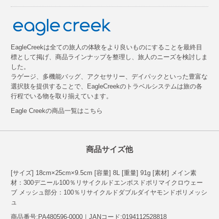
EagleCreekは全ての旅人の体験をより良いものにすることを最終目
標として掲げ、商品ラインナップを整理し、旅人のニーズを検討しま
した。
ラゲージ、多機能バッグ、アクセサリー、デイパックといった豊富な
選択肢を提供することで、EagleCreekのトラベルシステムは旅の各
行程でいる物を取り揃えています。
Eagle Creekの商品一覧はこちら
商品サイズ他
[サイズ] 18cm×25cm×9.5cm [容量] 8L [重量] 91g [素材] メイン素
材：300デニール100％リサイクルドエンボスドポリマイクロウェー
ブ メッシュ部分：100％リサイクルドダブルダイヤモンドポリメッシ
ュ
商品番号:PA480596-0000｜JANコード:0194112528818