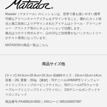
Matador（マタドール）のミッションは、世界で最も使いやすい携帯
可能なアドベンチャーアイテムをデザインすること。優れたカット技
法と施工技術によりデザインされたアイテムはトラベル・アドベンチ
ャー・アウトドア等のシチュエーションで活躍します。
拠点はコロラド州ボルダー。山や川など自然豊かなバックカントリー
がテスト環境になっています。
MATADORの商品一覧はこちら
商品サイズ他
[サイズ] 54.6cm×28.9cm×20.3cm 収納時サイズ：10cm×10cm×14cm
容量：28L 重量：350g [素材]：70デニールUHMWPEリインフォー
ストリップストップロービックナイロン、50デニールUTSウォータ
ープルーフミニリップストップナイロン、210デニールボンデッドナ
イロンスレッド
商品番号:PA480618-0000｜JANコード:0853190007997