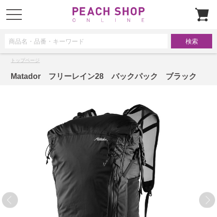
t
o
g
g
l
e
n
a
トップページ
v
i
g
Matador フリーレイン28 バックパック ブラック
a
t
i
o
n