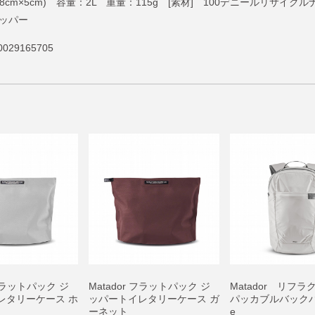
6cm×18cm×5cm) 容量：2L 重量：115g [素材] 100デニールリサ
ジッパー
029165705
 フラットパック ジ
Matador フラットパック ジ
Matador リフ
レタリーケース ホ
ッパートイレタリーケース ガ
パッカブルバックパッ
ーネット
e