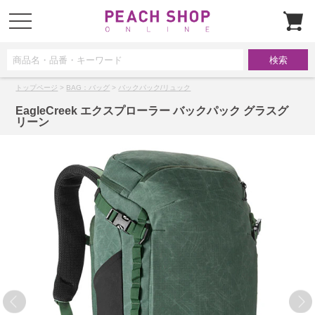
t
o
g
g
l
e
n
a
トップページ
>
BAG：バッグ
>
バックパック/リュック
v
i
g
EagleCreek エクスプローラー バックパック グラスグ
a
リーン
t
i
o
n