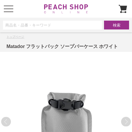
t
o
g
g
l
e
n
a
トップページ
v
i
g
Matador フラットパック ソープバーケース ホワイト
a
t
i
o
n