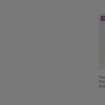
P
Gra
¥3,