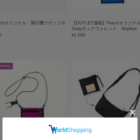
achオリジナル 飛行機ラゲッジタ
【OUTLET価格】Peachオリジ
2wayネックウォレット Skyblue
0
¥1,580