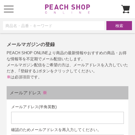
t
o
g
g
l
e
n
a
v
i
メールマガジンの登録
g
a
PEACH SHOP ONLINEより商品の最新情報やおすすめの商品・お得
t
i
な情報等を不定期でメール配信いたします。
o
メールマガジン配信をご希望の方は、メールアドレスを入力していた
n
だき、｢登録する｣ボタンをクリックしてください。
※
は必須項目です。
メールアドレス
※
メールアドレス(半角英数)
確認のためメールアドレスを再入力してください。