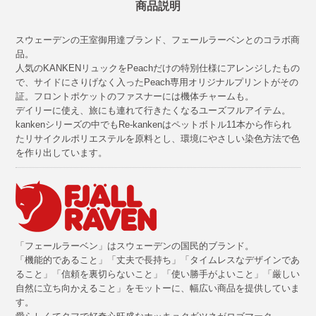
商品説明
スウェーデンの王室御用達ブランド、フェールラーベンとのコラボ商
品。
人気のKANKENリュックをPeachだけの特別仕様にアレンジしたもの
で、サイドにさりげなく入ったPeach専用オリジナルプリントがその
証。フロントポケットのファスナーには機体チャームも。
デイリーに使え、旅にも連れて行きたくなるユーズフルアイテム。
kankenシリーズの中でもRe-kankenはペットボトル11本から作られ
たリサイクルポリエステルを原料とし、環境にやさしい染色方法で色
を作り出しています。
「フェールラーベン」はスウェーデンの国民的ブランド。
「機能的であること」「丈夫で長持ち」「タイムレスなデザインであ
ること」「信頼を裏切らないこと」「使い勝手がよいこと」「厳しい
自然に立ち向かえること」をモットーに、幅広い商品を提供していま
す。