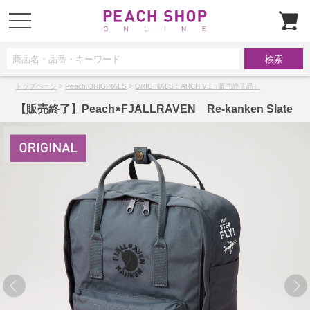
t
o
g
g
l
e
n
a
トップページ
>
Peach ORIGINALS
>
ORIGINALS：ARCHIVE（販売終了品）
v
i
g
【販売終了】Peach×FJALLRAVEN Re-kanken Slate
a
t
i
o
n