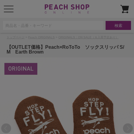
t
o
g
g
l
e
n
a
トップページ
>
Peach ORIGINALS
>
ORIGINALS：ON SALE（＆入荷予定あり）
v
i
g
【OUTLET価格】Peach×RoToTo ソックスリッパ S/
a
M Earth Brown
t
i
o
n