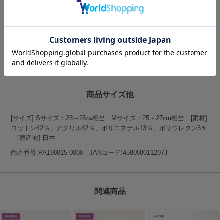
RoToToは上質で快適な履き心地にこだわった「一生愛せる消耗品」
をコンセプトとしたメイドインジャパンの高品質ソックスブランドで
す。
RoToToの商品一覧はこちらをクリック
商品サイズ他
[サイズ] Sサイズ：23～25㎝相当 Mサイズ：25～27cm相当 [素材]
コットン42％、アクリル42％、ポリエステル13％、ポリウレタン3％
[原産地] 日本
商品番号:PA190015-0000｜JANコード:4580580112073
関連商品