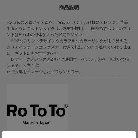
商品説明
RoToToの人気アイテムを、Peachオリジナル仕様にアレンジ。季節
を問わないコットン＆アクリル素材を採用し、底面のすべり止めプリ
ントはPeachの機体が入った限定デザインに。
POPなプリントデザインやカラフルなカラーリングがよく見える
クリアパッケージはファスナー付きで旅にそのまま連れていける仕様
に。ギフトにもおすすめです。
レディース／メンズの2サイズ展開で、ペアルックや、色違いで揃
える楽しみ方も◎
旅の大地をイメージしたブラウンカラー。