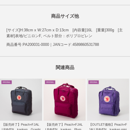
商品サイズ他
[サイズ]H:38cm x W:27cm x D:13cm [内容量]16L [重量]300g [主
素材]表地/ビニロンF, ベルト部分：ポリプロピレン
商品番号:PA200031-0000｜JANコード:4589860531788
関連商品
【販売終了】Peach×FJAL
【販売終了】Peach×FJAL
【OUTLET価格】Peach×F
LRAVEN kanken Graphi
LRAVEN kanken Plum
JALLRAVEN kanken mini