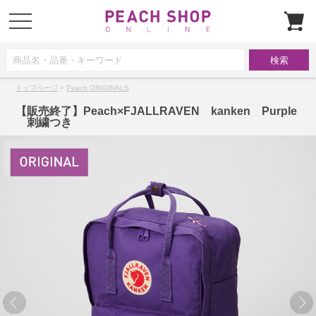
t
o
g
g
l
e
n
a
トップページ
>
Peach ORIGINALS
v
i
g
【販売終了】Peach×FJALLRAVEN kanken Purple
a
刺繍つき
t
i
o
n