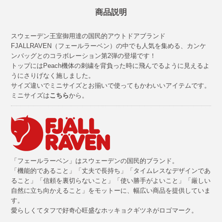
商品説明
スウェーデン王室御用達の国民的アウトドアブランド
FJALLRAVEN（フェールラーベン）の中でも人気を集める、カンケ
ンバッグとのコラボレーション第2弾の登場です！
トップにはPeach機体の刺繍を背負った時に飛んでるように見えるよ
うにさりげなく施しました。
サイズ違いでミニサイズとお揃いで使ってもかわいいアイテムです。
ミニサイズは
こちら
から。
「フェールラーベン」はスウェーデンの国民的ブランド。
「機能的であること」「丈夫で長持ち」「タイムレスなデザインであ
ること」「信頼を裏切らないこと」「使い勝手がよいこと」「厳しい
自然に立ち向かえること」をモットーに、幅広い商品を提供していま
す。
愛らしくてタフで好奇心旺盛なホッキョクギツネがロゴマーク。