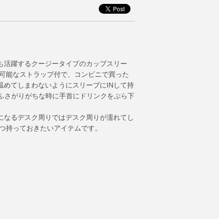
も活躍するクージータイプのカップスリー
し可能なストラップ付で、コンビニで買った
温めてしまわないようにスリーブにINして持
がふさがりがちな時に手首にドリンクをぶら下
になるデスク周りではデスク周りが濡れてし
１つ持っておきたいアイテムです。