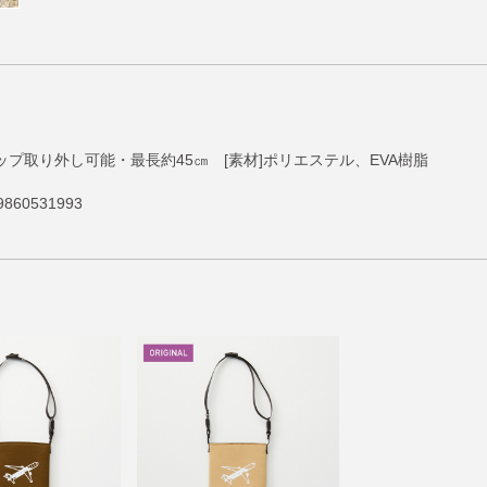
ラップ取り外し可能・最長約45㎝ [素材]ポリエステル、EVA樹脂
860531993