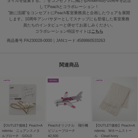
タイルを提案する。」をコンセプトに掲げるAndemiuが10周年を記念
してPeachとコラボレーション！
”旅に活躍”をコンセプトにPeach客室乗務員と企画したウェアを展開
します。10周年アンバサダーとしてスナップにも登場した客室乗務
員たちのインタビューと併せてお楽しみください。
コラボレーション特設サイトは
こちら
商品番号:PA230028-0000｜JANコード:4589860533263
関連商品
【OUTLET価格】Peach×A
Peachオリジナル 飛行機
【OUTLET価格】Peach×A
ndemiu ニュアンスメタ
ビジューブローチ
ndemiu Wネームストー
ルブローチ GOLD
¥2,500
ル Cloud Ivory