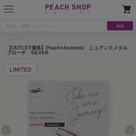
t
o
g
g
l
e
n
a
トップページ
v
i
g
【OUTLET価格】Peach×Andemiu ニュアンスメタル
a
ブローチ SILVER
t
i
o
n