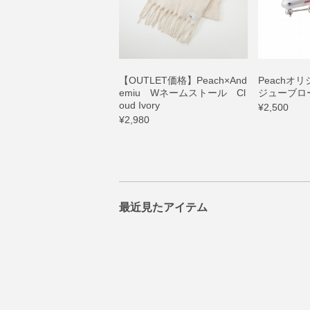
【OUTLET価格】Peach×And
Peachオ
emiu Wネームストール Cl
ジューブロ
oud Ivory
¥2,500
¥2,980
最近見たアイテム