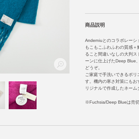
商品説明
Andemiuとのコラボレー
もこもこふわふわの質感＋
ること間違いなしの大判ス
ーンに仕上げたDeep Blue
どうぞ。
ご家庭で手洗いできるポリ
す。機内の寒さ対策にもお
リジナルで作成したネームタ
※Fuchsia/Deep Blue