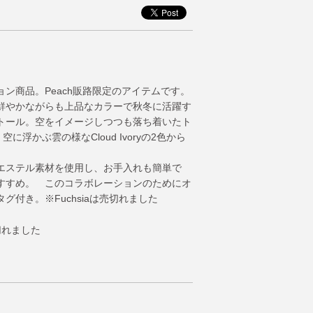
ション商品。Peach販路限定のアイテムです。
鮮やかながらも上品なカラーで秋冬に活躍す
トール。空をイメージしつつも落ち着いたト
、空に浮かぶ雲の様なCloud Ivoryの2色から
エステル素材を使用し、お手入れも簡単で
すすめ。 このコラボレーションのためにオ
グ付き。※Fuchsiaは売切れました
は売切れました