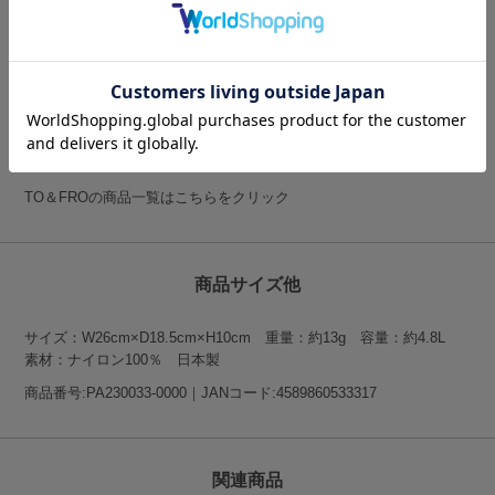
「軽量・コンパクト」という機能性の高さをコンセプトに掲げたトラ
ベルギアブランド。
日本3大繊維産地・石川県でテキスタイルの開発を続けている専門メ
ーカーKAJIGROUPが手掛けるTO＆FROは、旅の持ち物に最適な生
地の開発から取り組み、オリジナルのプロダクトを生み出していま
す。
TO＆FROの商品一覧はこちらをクリック
商品サイズ他
サイズ：W26cm×D18.5cm×H10cm 重量：約13g 容量：約4.8L
素材：ナイロン100％ 日本製
商品番号:PA230033-0000｜JANコード:4589860533317
関連商品