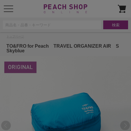
t
o
g
g
l
e
n
a
トップページ
v
i
g
TO&FRO for Peach TRAVEL ORGANIZER AIR S
a
Skyblue
t
i
o
n