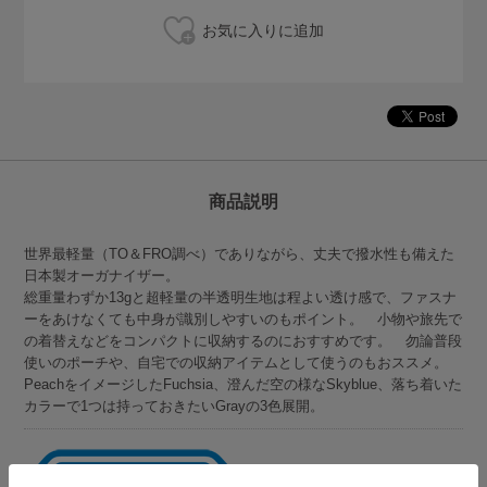
商品説明
世界最軽量（TO＆FRO調べ）でありながら、丈夫で撥水性も備えた
日本製オーガナイザー。
総重量わずか13gと超軽量の半透明生地は程よい透け感で、ファスナ
ーをあけなくても中身が識別しやすいのもポイント。 小物や旅先で
の着替えなどをコンパクトに収納するのにおすすめです。 勿論普段
使いのポーチや、自宅での収納アイテムとして使うのもおススメ。
PeachをイメージしたFuchsia、澄んだ空の様なSkyblue、落ち着いた
カラーで1つは持っておきたいGrayの3色展開。