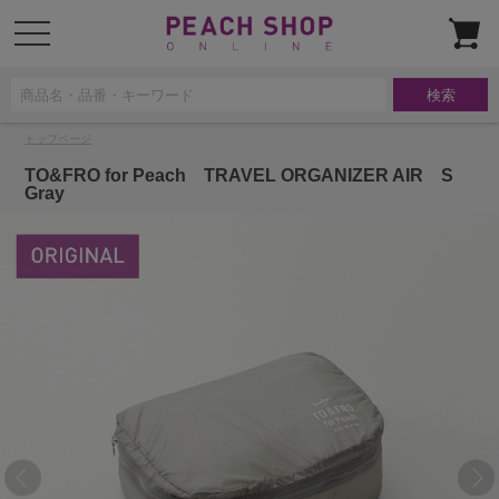
t
o
g
g
l
e
n
a
トップページ
v
i
g
TO&FRO for Peach TRAVEL ORGANIZER AIR S
a
Gray
t
i
o
n