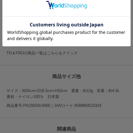
「軽量・コンパクト」という機能性の高さをコンセプトに掲げたトラ
ベルギアブランド。
日本3大繊維産地・石川県でテキスタイルの開発を続けている専門メ
ーカーKAJIGROUPが手掛けるTO＆FROは、旅の持ち物に最適な生
地の開発から取り組み、オリジナルのプロダクトを生み出していま
す。
TO＆FROの商品一覧はこちらをクリック
商品サイズ他
サイズ：W26cm×D18.5cm×H10cm 重量：約13g 容量：約4.8L
素材：ナイロン100％ 日本製
商品番号:PA230034-0000｜JANコード:4589860533324
関連商品