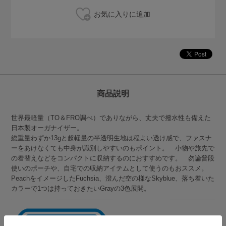
商品説明
世界最軽量（TO＆FRO調べ）でありながら、丈夫で撥水性も備えた
日本製オーガナイザー。
総重量わずか13gと超軽量の半透明生地は程よい透け感で、ファスナ
ーをあけなくても中身が識別しやすいのもポイント。 小物や旅先で
の着替えなどをコンパクトに収納するのにおすすめです。 勿論普段
使いのポーチや、自宅での収納アイテムとして使うのもおススメ。
PeachをイメージしたFuchsia、澄んだ空の様なSkyblue、落ち着いた
カラーで1つは持っておきたいGrayの3色展開。