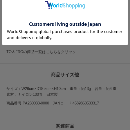
「軽量・コンパクト」という機能性の高さをコンセプトに掲げたトラ
ベルギアブランド。
日本3大繊維産地・石川県でテキスタイルの開発を続けている専門メ
ーカーKAJIGROUPが手掛けるTO＆FROは、旅の持ち物に最適な生
地の開発から取り組み、オリジナルのプロダクトを生み出していま
す。
TO＆FROの商品一覧はこちらをクリック
商品サイズ他
サイズ：W26cm×D18.5cm×H10cm 重量：約13g 容量：約4.8L
素材：ナイロン100％ 日本製
商品番号:PA230033-0000｜JANコード:4589860533317
関連商品