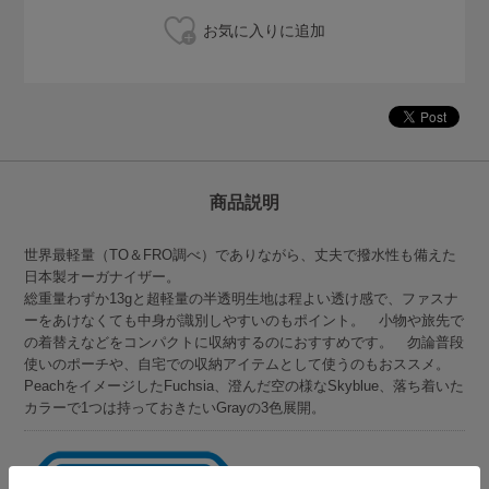
商品説明
世界最軽量（TO＆FRO調べ）でありながら、丈夫で撥水性も備えた
日本製オーガナイザー。
総重量わずか13gと超軽量の半透明生地は程よい透け感で、ファスナ
ーをあけなくても中身が識別しやすいのもポイント。 小物や旅先で
の着替えなどをコンパクトに収納するのにおすすめです。 勿論普段
使いのポーチや、自宅での収納アイテムとして使うのもおススメ。
PeachをイメージしたFuchsia、澄んだ空の様なSkyblue、落ち着いた
カラーで1つは持っておきたいGrayの3色展開。