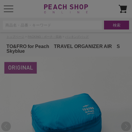
t
o
g
g
l
e
n
a
トップページ
>
PACKING：ポーチ・収納
>
パッキングバッグ
v
i
g
TO&FRO for Peach TRAVEL ORGANIZER AIR S
a
Skyblue
t
i
o
n