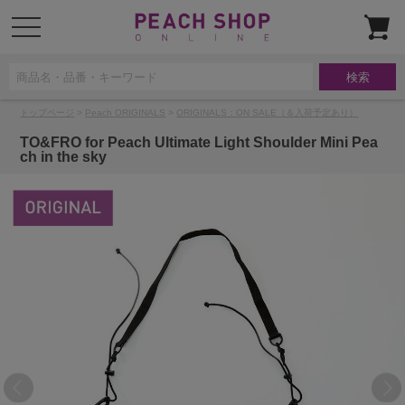
t
o
g
g
l
e
n
a
トップページ
>
Peach ORIGINALS
>
ORIGINALS：ON SALE（＆入荷予定あり）
v
i
g
TO&FRO for Peach Ultimate Light Shoulder Mini Pea
a
ch in the sky
t
i
o
n