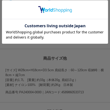
「軽量・コンパクト」という機能性の高さをコンセプトに掲げたトラ
ベルギアブランド。
日本3大繊維産地・石川県でテキスタイルの開発を続けている専門メ
ーカーKAJIGROUPが手掛けるTO＆FROは、旅の持ち物に最適な生
地の開発から取り組み、オリジナルのプロダクトを生み出していま
す。
TO＆FROの商品一覧はこちらをクリック
商品サイズ他
[サイズ] W28cm×H18cm×D3.5cm 肩紐長さ：60～120cm 収納時：横
8cm × 縦7cm
[容量] 約1.7L [重量] 約33g（本体20g, 肩紐13ｇ）
[素材] ナイロン100% [耐荷重] 約2Kg 日本製
商品番号:PA240004-0000｜JANコード:4589860533713