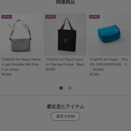
関連商品
TO&FRO for Peach Ultimat
TO&FRO for Peach Carry-
TO&FRO for Peach TRA
e Light Shoulder Mini Peac
on Tote bag Portrait Black
VEL ORGANIZER AIR S
h on runway
¥8,800
Skyblue
¥6,600
¥3,550
最近見たアイテム