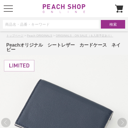
t
o
g
g
l
e
n
a
トップページ
>
Peach ORIGINALS
>
ORIGINALS：ON SALE（＆入荷予定あり）
v
i
g
Peachオリジナル シートレザー カードケース ネイ
a
ビー
t
i
o
n