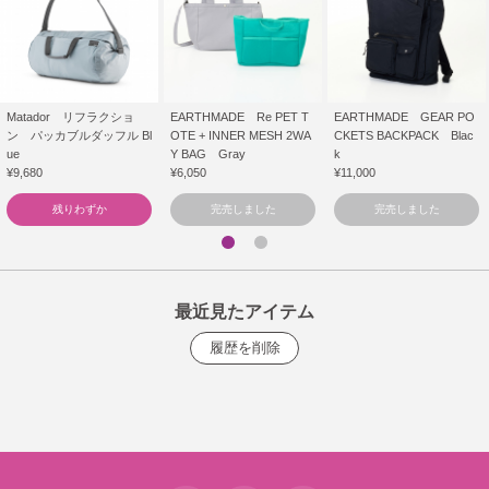
Matador リフラクショ
EARTHMADE Re PET T
EARTHMADE GEAR PO
ン パッカブルダッフル Bl
OTE + INNER MESH 2WA
CKETS BACKPACK Blac
ue
Y BAG Gray
k
¥9,680
¥6,050
¥11,000
残りわずか
完売しました
完売しました
最近見たアイテム