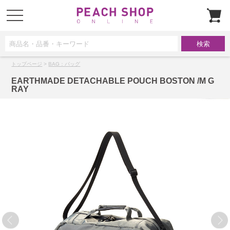
t
o
g
g
l
e
n
a
トップページ
>
BAG：バッグ
v
i
g
EARTHMADE DETACHABLE POUCH BOSTON /M G
a
RAY
t
i
o
n