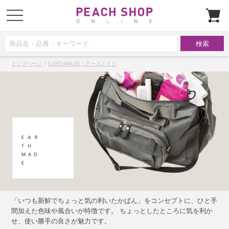
t
o
g
g
l
e
n
a
トップページ
>
EARTHMADE：アースメイド
v
i
g
a
t
i
o
n
「いつも新鮮でちょっと気の利いたかばん」をコンセプトに、ひと手
間加えた色味や風合いが特徴です。 ちょっとしたところに気を利か
せ、使い勝手の良さが魅力です。