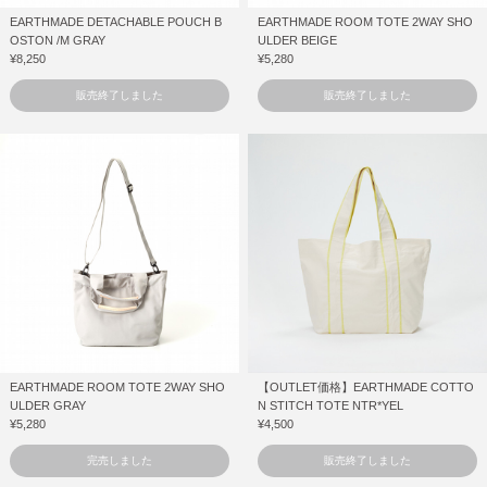
EARTHMADE DETACHABLE POUCH B
EARTHMADE ROOM TOTE 2WAY SHO
OSTON /M GRAY
ULDER BEIGE
¥8,250
¥5,280
販売終了しました
販売終了しました
EARTHMADE ROOM TOTE 2WAY SHO
【OUTLET価格】EARTHMADE COTTO
ULDER GRAY
N STITCH TOTE NTR*YEL
¥5,280
¥4,500
完売しました
販売終了しました