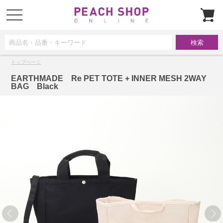
t
o
g
g
l
e
n
a
トップページ
v
i
g
EARTHMADE Re PET TOTE + INNER MESH 2WAY
a
BAG Black
t
i
o
n