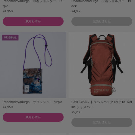
Peach×devadurga 巾着ショルダー Pu
Peach×devadurga 巾着ショルダー Bl
rple
ack
¥4,950
¥4,950
残りわずか
完売しました
Peach×devadurga サコッシュ Purple
CHICOBAG トラベルパック rePETe+Ref
¥4,950
ine ジャスパー
¥5,280
残りわずか
完売しました