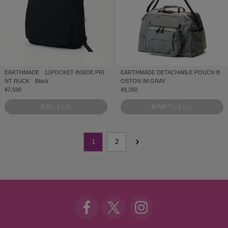
EARTHMADE 12POCKET INSIDE PRI
EARTHMADE DETACHABLE POUCH B
NT RUCK Black
OSTON /M GRAY
¥7,590
¥8,250
完売しました
販売終了しました
1
2