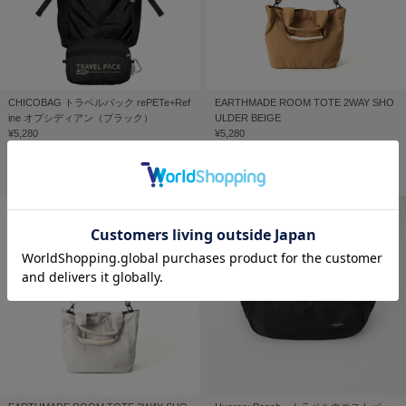
CHICOBAG トラベルパック rePETe+Ref
EARTHMADE ROOM TOTE 2WAY SHO
ine オプシディアン（ブラック）
ULDER BEIGE
¥5,280
¥5,280
完売しました
販売終了しました