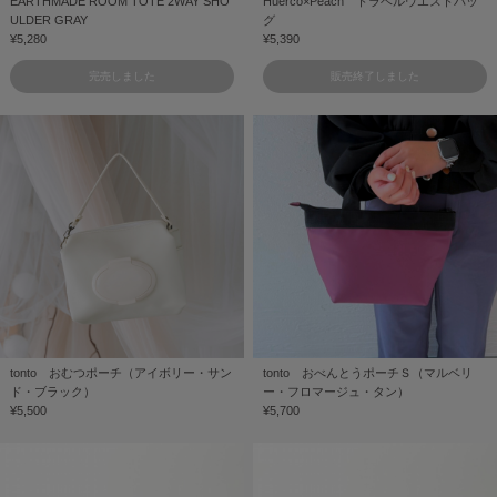
EARTHMADE ROOM TOTE 2WAY SHO
Huerco×Peach トラベルウエストバッ
ULDER GRAY
グ
¥5,280
¥5,390
完売しました
販売終了しました
tonto おむつポーチ（アイボリー・サン
tonto おべんとうポーチＳ（マルベリ
ド・ブラック）
ー・フロマージュ・タン）
¥5,500
¥5,700