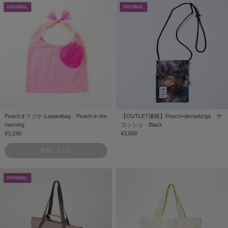
Peachオリジナルpaanibag Peach in the
【OUTLET価格】Peach×devadurga サ
morning
コッシュ Black
¥3,190
¥3,800
完売しました