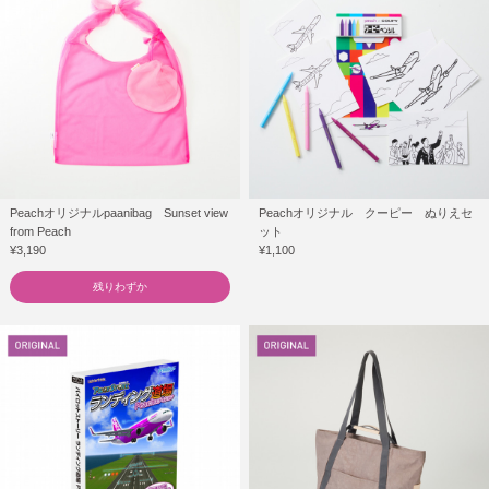
Peachオリジナルpaanibag Sunset view
Peachオリジナル クーピー ぬりえセ
from Peach
ット
¥3,190
¥1,100
残りわずか