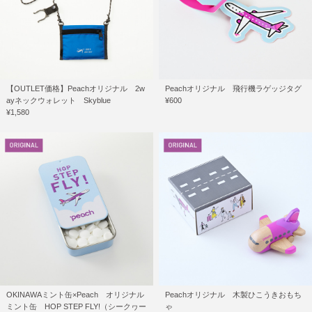
【OUTLET価格】Peachオリジナル 2w
Peachオリジナル 飛行機ラゲッジタグ
ayネックウォレット Skyblue
¥600
¥1,580
OKINAWAミント缶×Peach オリジナル
Peachオリジナル 木製ひこうきおもち
ミント缶 HOP STEP FLY!（シークヮー
ゃ