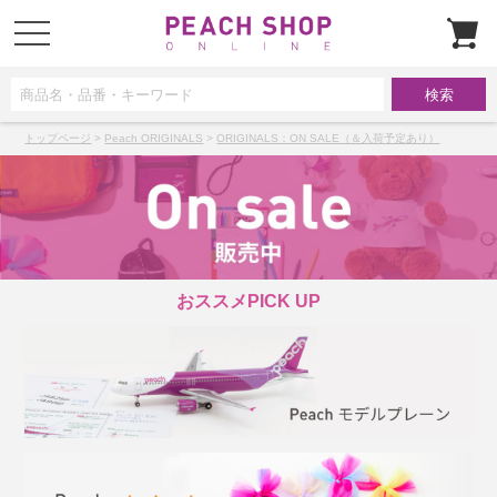
t
o
g
g
l
e
n
a
トップページ
>
Peach ORIGINALS
>
ORIGINALS：ON SALE（＆入荷予定あり）
v
i
g
a
t
i
o
n
おススメPICK UP