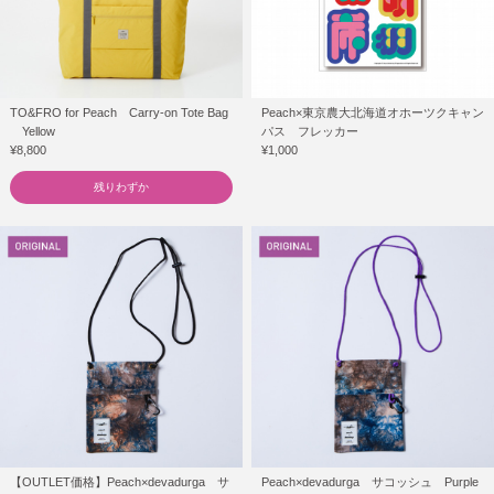
TO&FRO for Peach Carry-on Tote Bag
Peach×東京農大北海道オホーツクキャン
Yellow
パス フレッカー
¥8,800
¥1,000
残りわずか
【OUTLET価格】Peach×devadurga サ
Peach×devadurga サコッシュ Purple