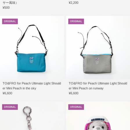
サー風味）
¥2,200
¥500
TO&FRO for Peach Ultimate Light Should
TO&FRO for Peach Ultimate Light Should
er Mini Peach in the sky
er Mini Peach on runway
¥6,600
¥6,600