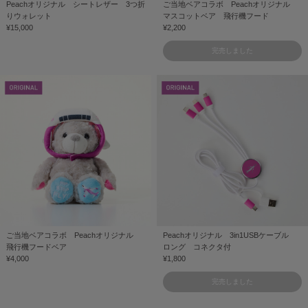
Peachオリジナル シートレザー 3つ折
ご当地ベアコラボ Peachオリジナル
りウォレット
マスコットベア 飛行機フード
¥15,000
¥2,200
完売しました
ご当地ベアコラボ Peachオリジナル
Peachオリジナル 3in1USBケーブル
飛行機フードベア
ロング コネクタ付
¥4,000
¥1,800
完売しました