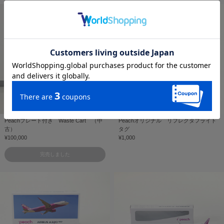
Peachプレート付き Waste Cart （中
Peachオリジナル リフレクタフライト
古）
タグ
¥100,000
¥1,000
完売しました