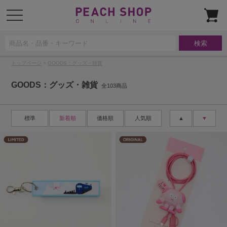
t
o
g
g
l
e
n
a
トップページ
>
GOODS：グッズ・雑貨
v
i
g
GOODS：グッズ・雑貨
a
全103商品
t
i
o
n
標準
新着順
価格順
人気順
▲
▼