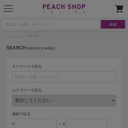
t
o
g
g
l
e
n
a
トップページ
> 検索結果
v
i
g
SEARCH
a
検索結果 全
346
商品
t
i
o
n
キーワードで絞る
カテゴリーで絞る
価格で絞る
¥
～ ¥