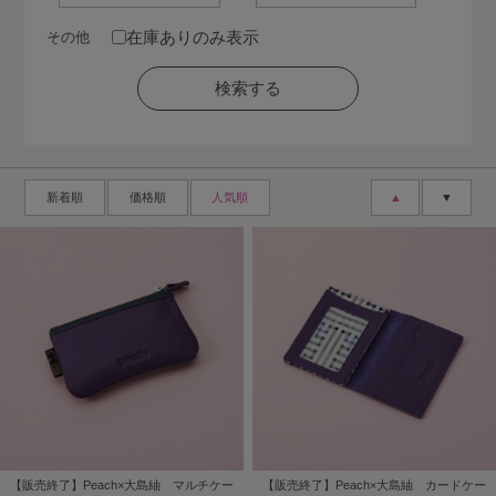
在庫ありのみ表示
その他
新着順
価格順
人気順
▲
▼
【販売終了】Peach×大島紬 マルチケー
【販売終了】Peach×大島紬 カードケー