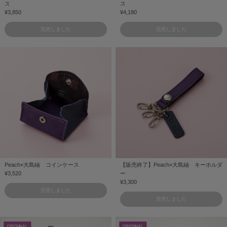
ス
ス
¥3,850
¥4,180
完売しました
完売しました
Peach×大島紬 コインケース
【販売終了】Peach×大島紬 キーホルダ
¥3,520
ー
¥3,300
完売しました
完売しました