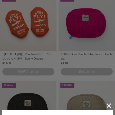
【OUTLET価格】Peach×RoToTo ソッ
TO&FRO for Peach Cable Pouch Fuch
クスリッパ S/M Sunny Orange
sia
¥1,500
¥4,180
販売終了しました
完売しました