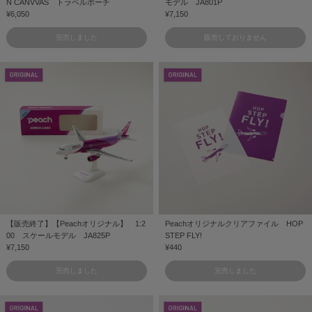
N CANVVAS トラベルポーチ
モデル JA801P
¥6,050
¥7,150
完売しました
販売しておりません
【販売終了】【Peachオリジナル】 1:2
Peachオリジナルクリアファイル HOP
00 スケールモデル JA825P
STEP FLY!
¥7,150
¥440
完売しました
完売しました