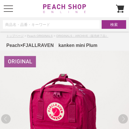
t
o
g
g
l
e
n
a
トップページ
>
Peach ORIGINALS
>
ORIGINALS：ARCHIVE（販売終了品）
v
i
g
Peach×FJALLRAVEN kanken mini Plum
a
t
i
o
n