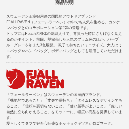
商品説明
スウェーデン王室御用達の国民的アウトドアブランド
FJALLRAVEN（フェールラーベン）の中でも人気を集める、カンケ
ンバッグとのコラボレーション第2弾の登場です。
トップにはPeachの機体の刺繍入りで、背負った時にさりげなく見え
るのがポイント。前回、即完売した人気のプラム色のほか、パープ
ル、グレーを加えた3色展開。 親子で持ちたいミニサイズ。大人はミ
ニバッグやハンドバッグ、ボディバッグとしても活用していただけま
す。
「フェールラーベン」はスウェーデンの国民的ブランド。
「機能的であること」「丈夫で長持ち」「タイムレスなデザインであ
ること」「信頼を裏切らないこと」「使い勝手がよいこと」「厳しい
自然に立ち向かえること」をモットーに、幅広い商品を提供していま
す。
愛らしくてタフで好奇心旺盛なホッキョクギツネがロゴマーク。