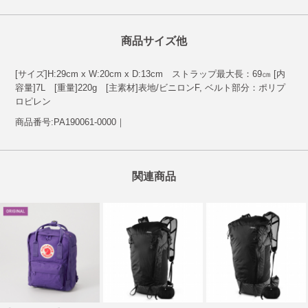
商品サイズ他
[サイズ]H:29cm x W:20cm x D:13cm ストラップ最大長：69㎝ [内
容量]7L [重量]220g [主素材]表地/ビニロンF, ベルト部分：ポリプ
ロピレン
商品番号:PA190061-0000｜
関連商品