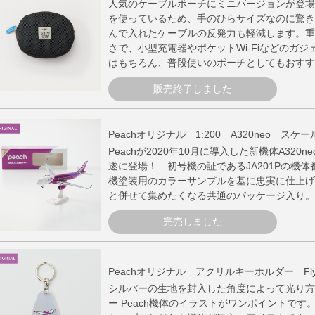
人気のケーブルポーチにミニバージョンが登場
を使っているため、手のひらサイズなのに驚き
んで入れたケーブルの反発力も軽減します。重
さで、小型充電器やポケットWi-Fiなどのガ
はもちろん、普段使いのポーチとしてもおすす
販売終了しました
Peachオリジナル 1:200 A320neo スケー
Peachが2020年10月に導入した新機体A320
遂に登場！ 初号機の証であるJA201Pの機
機塗装用のカラーサンプルを基に忠実に仕上げま
と併せて集めたくなる共通のパッケージ入り。
完売しました
Peachオリジナル アクリルキーホルダー Fly Pe
シルバーの生地を封入した角度によって光り方
ー Peach機体のイラストがワンポイントです