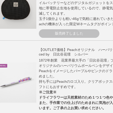
イルバッテリーなどのデジタルガジェットをス
地に帯電防止生地を使用しているので、静電気
減してくれます。
玉子1個分よりも軽い46gで気軽に連れていき
achの機体が入った限定Wネームタグがポイン
販売終了しました
【OUTLET価格】Peachオリジナル ハーバリ
ced by 日比谷花壇 シルバー
1872年創業 花業界最大手の「日比谷花壇」プ
オリジナルのハーバリウムボールペンをデザイ
Peachをイメージしたパープルやピンクのド
めました。
持ち手にはPeachのロゴ入り。クリアボック
フトにもおすすめです。
※ご注意※
ドライフラワーは天然素材のため１つ１つ色や
また、手作業での仕上げのためまれに気泡が入
います。ご了承の上お買い求めください。