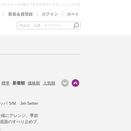
オリジナルグッズが購入できる公式オンラインショップです
新規会員登録
ログイン
カート
標準
新着順
価格順
人気順
S/M Jet-Setter
ル仕様にアレンジ。季節
底面のすべり止めプ
。