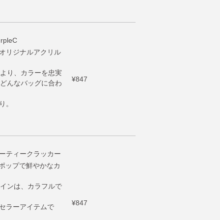
pleC
くオリジナルアクリル
より、カラーを忠実
¥847
どんなバッグに合わ
ジ入り。
パーティークラッカー
の、ポップで鮮やかなカ
インは、カラフルで
¥847
グセラーアイテムで