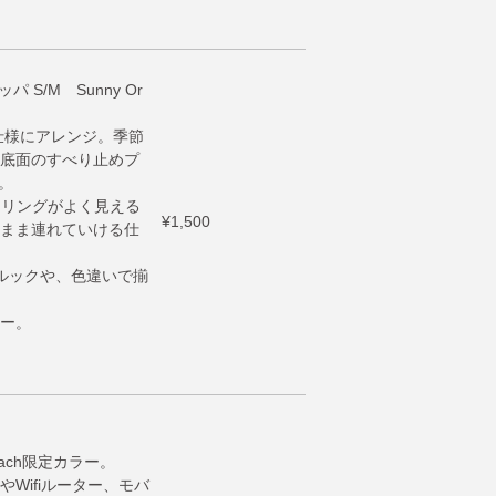
パ S/M Sunny Or
ル仕様にアレンジ。季節
底面のすべり止めプ
。
ーリングがよく見える
¥1,500
まま連れていける仕
ルックや、色違いで揃
ー。
ach限定カラー。
Wifiルーター、モバ