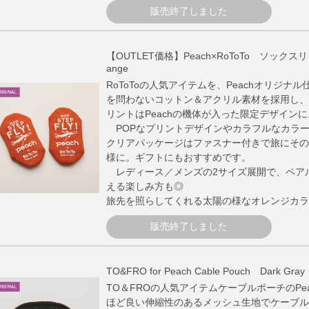
販売終了しました
【OUTLET価格】Peach×RoToTo ソックスリッ
ange
RoToToの人気アイテムを、Peachオリジナ
を問わないコットン＆アクリル素材を採用し、
リントはPeachの機体が入った限定デザインに
POPなプリントデザインやカラフルなカラ
クリアパッケージはファスナー付きで旅にその
様に。ギフトにもおすすめです。
レディース／メンズの2サイズ展開で、ペア
える楽しみ方も◎
旅先を照らしてくれる太陽の様なオレンジカラ
販売終了しました
TO&FRO for Peach Cable Pouch Dark Gray
TO＆FROの人気アイテムケーブルポーチのPe
ほど良い伸縮性のあるメッシュ生地でケーブルや