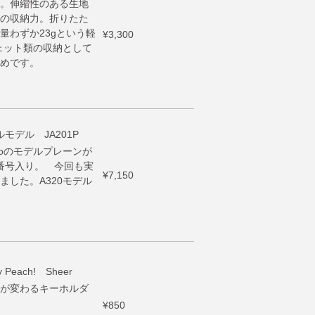
。伸縮性のある生地
の収納力。折りたた
量わずか23gという軽
¥3,300
ジェット類の収納として
めです。
ルモデル JA201P
neoのモデルプレーンが
体番号入り。 今回も実
¥7,150
した。A320モデル
ach! Sheer
が変わるキーホルダ
。
¥850