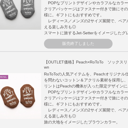
POPなプリントデザインやカラフルなカラ
クリアパッケージはファスナー付きで旅にその
様に。ギフトにもおすすめです。
レディース／メンズの2サイズ展開で、ペア
える楽しみ方も◎
スマートに旅するJet-Setterをイメージした
販売終了しました
【OUTLET価格】Peach×RoToTo ソックスリッパ
wn
RoToToの人気アイテムを、Peachオリジナ
を問わないコットン＆アクリル素材を採用し、
リントはPeachの機体が入った限定デザインに
POPなプリントデザインやカラフルなカラ
クリアパッケージはファスナー付きで旅にその
様に。ギフトにもおすすめです。
レディース／メンズの2サイズ展開で、ペア
える楽しみ方も◎
旅の大地をイメージしたブラウンカラー。