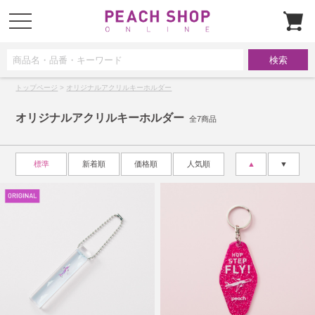
t
o
g
g
l
e
n
a
トップページ
>
オリジナルアクリルキーホルダー
v
i
g
オリジナルアクリルキーホルダー
a
全7商品
t
i
o
n
標準
新着順
価格順
人気順
▲
▼