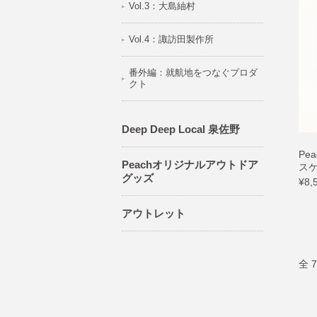
Vol.3：大島紬村
Vol.4：諏訪田製作所
番外編：就航地をつなぐプロダ
クト
Deep Deep Local 泉佐野
Pe
Peachオリジナルアウトドア
スケ
グッズ
¥8,
アウトレット
全 