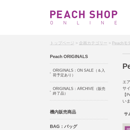
トップページ
>
企画カテゴリー
>
Peach
Peach ORIGINALS
P
ORIGINALS：ON SALE（＆入
荷予定あり）
エ
サ
ORIGINALS：ARCHIVE（販売
終了品）
【P
い
機内販売商品
サ
BAG：バッグ