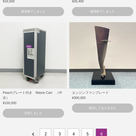
¥16,500
¥26,400
販売終了しました
販売終了しました
Peachプレート付き Waste Cart （中
エンジンファンブレード
古）
¥300,000
¥100,000
販売しておりません
完売しました
2
3
4
5
6