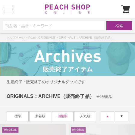
t
o
g
g
l
e
n
a
トップページ
>
Peach ORIGINALS
>
ORIGINALS：ARCHIVE（販売終了品）
v
i
g
a
t
i
o
n
生産終了・販売終了のオリジナルグッズです
ORIGINALS：ARCHIVE（販売終了品）
全166商品
標準
新着順
価格順
人気順
▲
▼