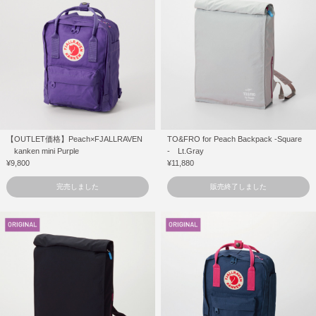
【OUTLET価格】Peach×FJALLRAVEN
TO&FRO for Peach Backpack -Square
kanken mini Purple
- Lt.Gray
¥9,800
¥11,880
完売しました
販売終了しました