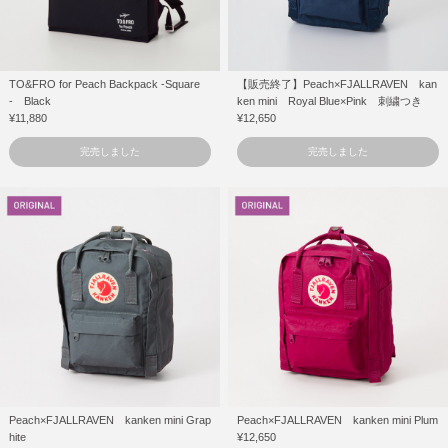
TO&FRO for Peach Backpack -Square
【販売終了】Peach×FJALLRAVEN kan
- Black
ken mini Royal Blue×Pink 刺繍つき
¥11,880
¥12,650
完売しました
完売しました
Peach×FJALLRAVEN kanken mini Grap
Peach×FJALLRAVEN kanken mini Plum
hite
¥12,650