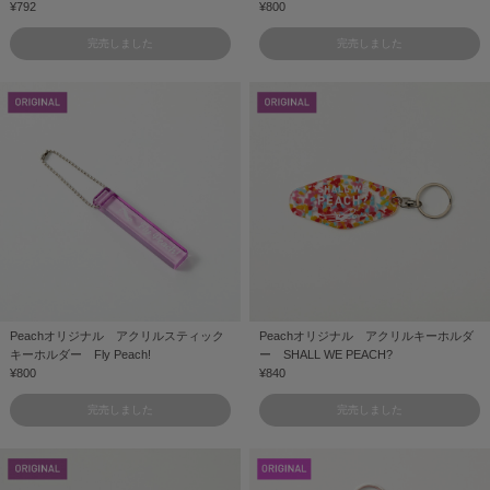
¥792
¥800
完売しました
完売しました
Peachオリジナル アクリルスティック
Peachオリジナル アクリルキーホルダ
キーホルダー Fly Peach!
ー SHALL WE PEACH?
¥800
¥840
完売しました
完売しました