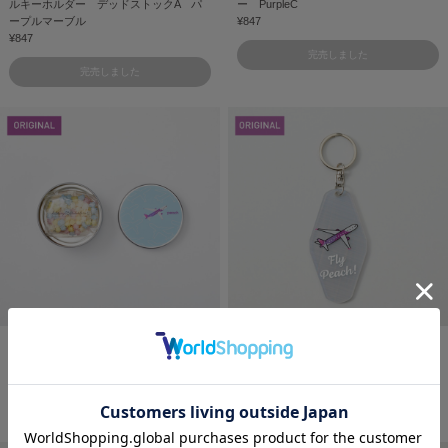
ルキーホルダー デッドストックA パ
ー PurpleC
ープルマーブル
¥847
¥847
完売しました
完売しました
【販売終了】Peachオリジナル うきほ
Peachオリジナル アクリルキーホルダ
し
ー Fly Peach! Sheer
¥850
¥850
完売しました
完売しました