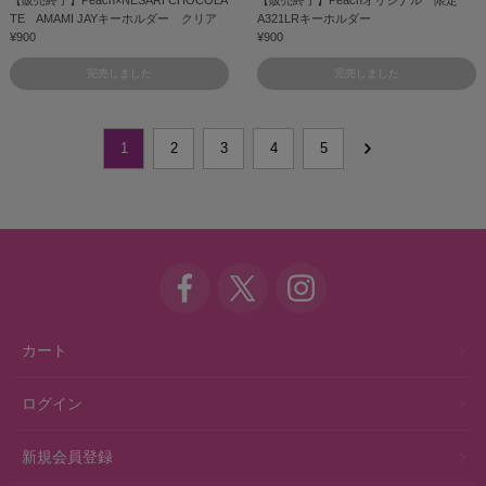
TE AMAMI JAYキーホルダー クリア
A321LRキーホルダー
¥900
¥900
完売しました
完売しました
1
2
3
4
5
カート
ログイン
新規会員登録