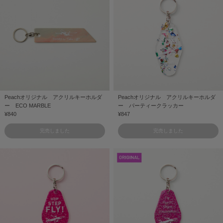
Peachオリジナル アクリルキーホルダ
Peachオリジナル アクリルキーホルダ
ー ECO MARBLE
ー パーティークラッカー
¥840
¥847
完売しました
完売しました