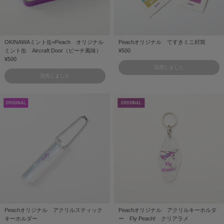
OKINAWAミント缶×Peach オリジナル
Peachオリジナル てすきミニ封筒
ミント缶 Aircraft Door（ピーチ風味）
¥500
¥500
完売しました
完売しました
Peachオリジナル アクリルスティック
Peachオリジナル アクリルキーホルダ
キーホルダー
ー Fly Peach! クリアラメ