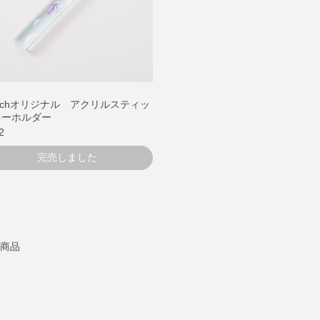
achオリジナル アクリルスティッ
キーホルダー
2
完売しました
7商品