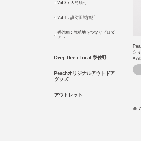
Vol.3：大島紬村
Vol.4：諏訪田製作所
番外編：就航地をつなぐプロダ
クト
Pe
ク
Deep Deep Local 泉佐野
¥79
Peachオリジナルアウトドア
グッズ
アウトレット
全 