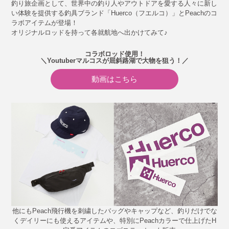
釣り旅企画として、世界中の釣り人やアウトドアを愛する人々に新し
い体験を提供する釣具ブランド「Huerco（フエルコ）」とPeachのコ
ラボアイテムが登場！
オリジナルロッドを持って各就航地へ出かけてみて♪
コラボロッド使用！
＼Youtuberマルコスが屈斜路湖で大物を狙う！／
動画はこちら
他にもPeach飛行機を刺繍したバッグやキャップなど、釣りだけでな
くデイリーにも使えるアイテムや、特別にPeachカラーで仕上げたH