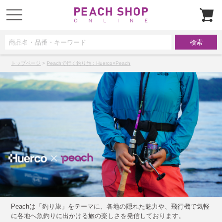
t
o
g
g
l
e
n
a
v
トップページ
>
Peachで行く釣り旅：Huerco×Peach
i
g
a
t
i
o
n
Peachは「釣り旅」をテーマに、各地の隠れた魅力や、飛行機で気軽
に各地へ魚釣りに出かける旅の楽しさを発信しております。