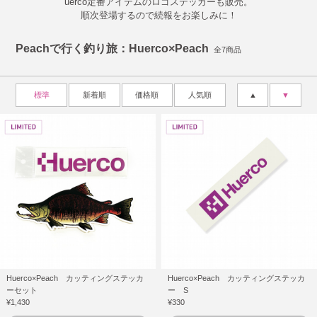
uerco定番アイテムのロゴステッカーも販売。
順次登場するので続報をお楽しみに！
Peachで行く釣り旅：Huerco×Peach
全7商品
標準
新着順
価格順
人気順
▲
▼
Huerco×Peach カッティングステッカ
Huerco×Peach カッティングステッカ
ーセット
ー S
¥1,430
¥330