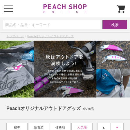
t
o
g
g
l
e
n
a
トップページ
>
Peachオリジナルアウトドアグッズ
v
i
g
a
t
i
o
n
Peachオリジナルアウトドアグッズ
全7商品
標準
新着順
価格順
人気順
▲
▼