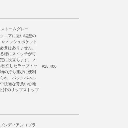
ク ストームグレー
クエアに近い縦型の
トやメッシュポケット
必要はありません。
る様にスイッチが可
定に役立ちます。ノ
る独立したラップトッ
¥15,400
物の持ち運びに便利
られ、バックパネル
中快適な背負い心地
仕上げのリップストップ
ne オプシディアン（ブラ