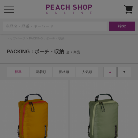
t
o
g
g
l
e
n
a
トップページ
>
PACKING：ポーチ・収納
v
i
g
PACKING：ポーチ・収納
a
全50商品
t
i
o
n
標準
新着順
価格順
人気順
▲
▼