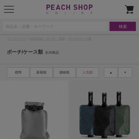
t
o
g
g
l
e
n
a
トップページ
>
PACKING：ポーチ・収納
>
ポーチ/ケース類
v
i
g
ポーチ/ケース類
a
全26商品
t
i
o
n
標準
新着順
価格順
人気順
▲
▼