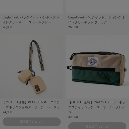
EagleCreek パックイット ハンギング ト
EagleCreek パックイット ハンギング ト
イレタリーキット ストームグレー
イレタリーキット ブラック
¥6,050
¥6,050
【OUTLET価格】PENDLETON ロゴテ
【OUTLET価格】CRAZY CREEK ボッ
ープネックショルダーポーチ ベージュ
クスティッシュケース オールドクレイ
¥4,980
ジー
¥2,850
販売終了しました
販売終了しました