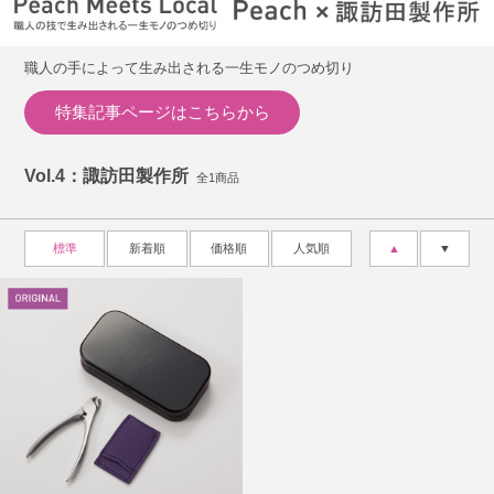
職人の手によって生み出される一生モノのつめ切り
特集記事ページはこちらから
Vol.4：諏訪田製作所
全1商品
標準
新着順
価格順
人気順
▲
▼