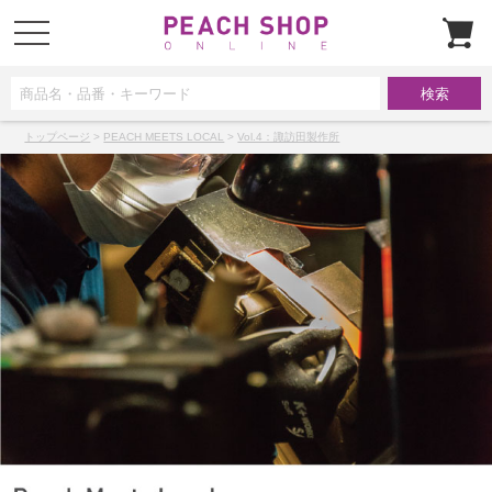
t
o
g
g
l
e
n
a
トップページ
>
PEACH MEETS LOCAL
>
Vol.4：諏訪田製作所
v
i
g
a
t
i
o
n