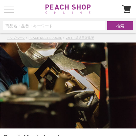
t
o
g
g
l
e
n
a
トップページ
>
PEACH MEETS LOCAL
>
Vol.4：諏訪田製作所
v
i
g
a
t
i
o
n