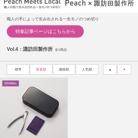
職人の手によって生み出される一生モノのつめ切り
特集記事ページはこちらから
Vol.4：諏訪田製作所
全1商品
標準
新着順
価格順
人気順
▲
▼