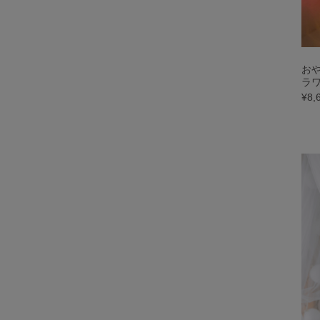
お
ラ
¥8,