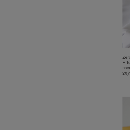
Ze
F T
ns
¥5,