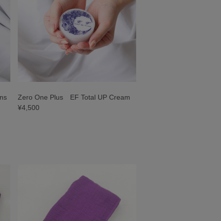
ns
Zero One Plus EF Total UP Cream
¥4,500