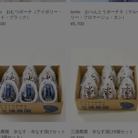
nto おむつポーチ（アイボリー・
tonto おべんとうポーチＳ（マル
ンド・ブラック）
リー・フロマージュ・タン）
500
¥5,700
浦農園 水なす・水なす漬けセット
三浦農園 水なす漬け6個セット
各3個セット）