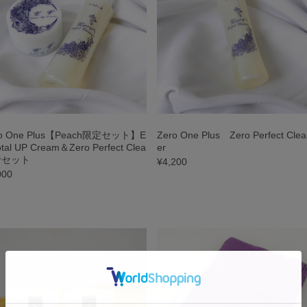
ro One Plus【Peach限定セット】E
Zero One Plus Zero Perfect Clea
otal UP Cream＆Zero Perfect Clea
er
erセット
¥4,200
000