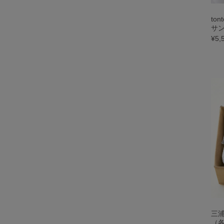
to
サ
¥5,
三
（