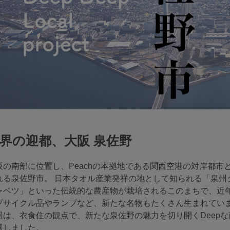
界の迎都、大阪 泉佐野
阪の南部に位置し、Peachの本拠地である関西空港の対岸都
れる泉佐野市。 日本タオル産業発祥の地として知られる「泉州
ャベツ」といった伝統的な農産物が栽培されるこのまちで、近
プサイクル品やランプなど、新たな名物もたくさん生まれてい
回は、衣食住の観点で、新たな泉佐野の魅力を切り開くDeep
選しました。