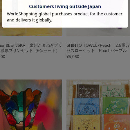
tchen&bar 36KR 泉州たまねぎプリ
SHINTO TOWEL×Peach 2.5重
＆濃厚プリンセット（6個セット）
ゼスローケット Peachパープル
100
¥5,060