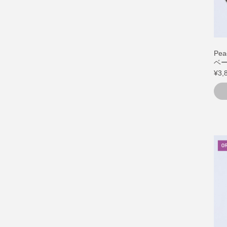
Pe
ベ
¥3,