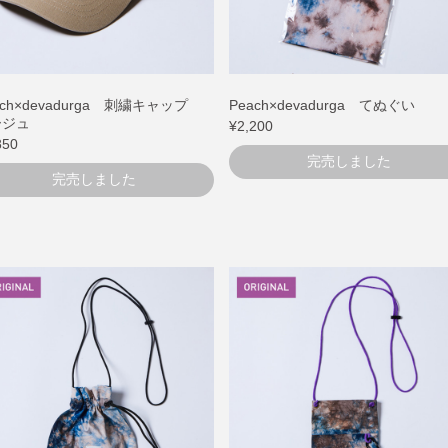
ach×devadurga 刺繍キャップ
Peach×devadurga てぬぐい
ージュ
¥2,200
850
完売しました
完売しました