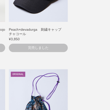
jo
Peach×devadurga 刺繍キャップ
チャコール
¥3,850
完売しました