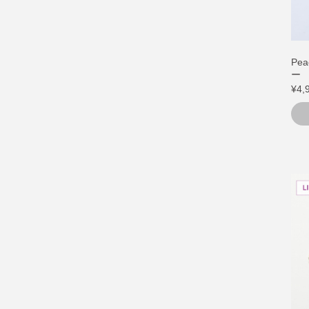
Pe
ー 
¥4,