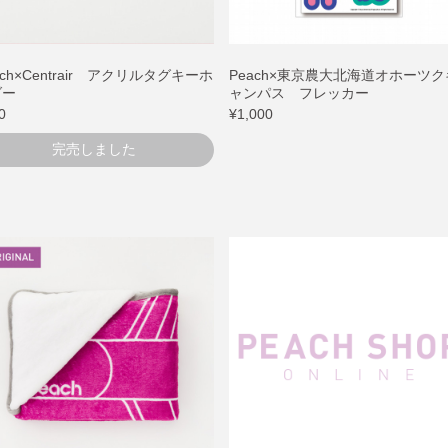
ach×Centrair アクリルタグキーホ
Peach×東京農大北海道オホーツク
ダー
ャンパス フレッカー
0
¥1,000
完売しました