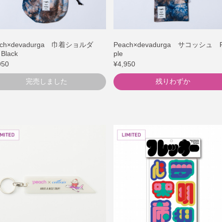
ach×devadurga 巾着ショルダ
Peach×devadurga サコッシュ P
Black
ple
950
¥4,950
完売しました
残りわずか