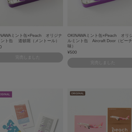
INAWAミント缶×Peach オリジナ
OKINAWAミント缶×Peach オリ
ミント缶 道頓堀（メントール）
ルミント缶 Aircraft Door（ピー
味）
0
¥500
完売しました
完売しました