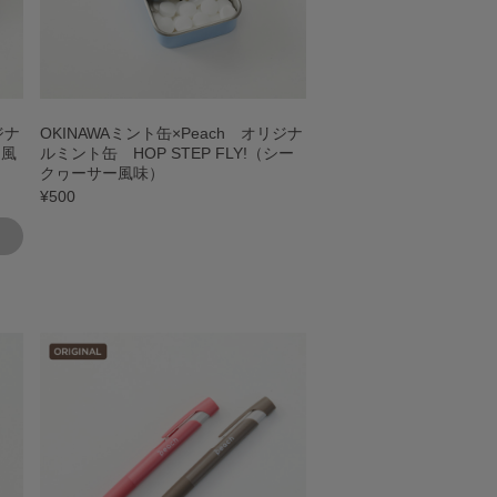
ジナ
OKINAWAミント缶×Peach オリジナ
チ風
ルミント缶 HOP STEP FLY!（シー
クヮーサー風味）
¥500