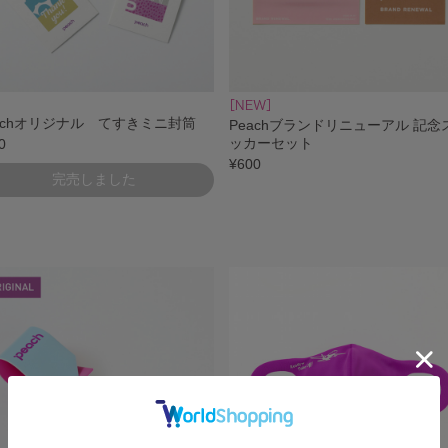
achオリジナル てすきミニ封筒
Peachブランドリニューアル 記念
ッカーセット
0
¥600
完売しました