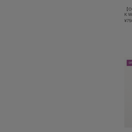
【O
K W
¥75