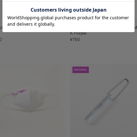
achオリジナル 飛行機ラゲッジタ
【OUTLET価格】【MASKBOX】M
K Purple
0
¥750