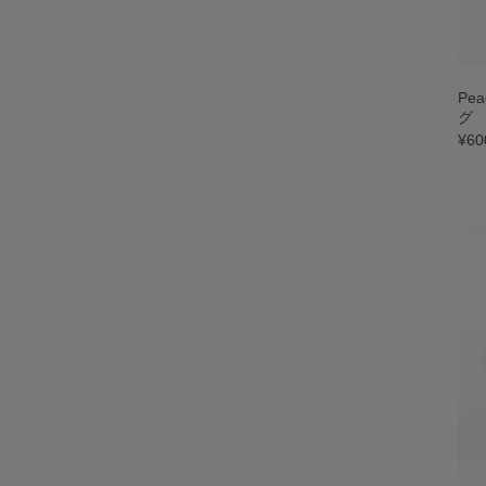
Pe
グ
¥60