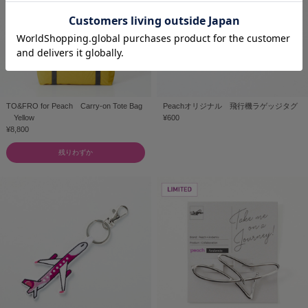
TO&FRO for Peach Carry-on Tote Bag
Peachオリジナル 飛行機ラゲッジタグ
Yellow
¥600
¥8,800
残りわずか