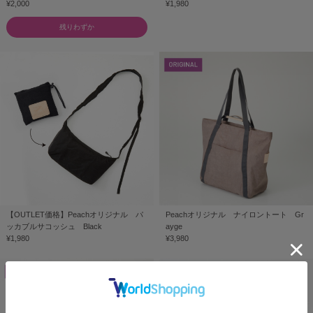
¥2,000
¥1,980
残りわずか
【OUTLET価格】Peachオリジナル パ
Peachオリジナル ナイロントート Gr
ッカブルサコッシュ Black
ayge
¥1,980
¥3,980