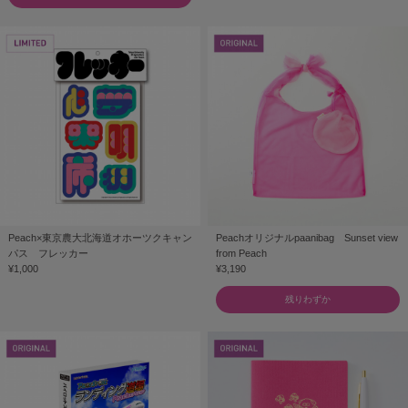
Peach×東京農大北海道オホーツクキャン
Peachオリジナルpaanibag Sunset view
パス フレッカー
from Peach
¥1,000
¥3,190
残りわずか