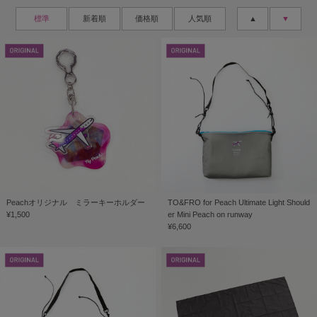
標準
新着順
価格順
人気順
▲
▼
Peachオリジナル ミラーキーホルダー
TO&FRO for Peach Ultimate Light Should
¥1,500
er Mini Peach on runway
¥6,600