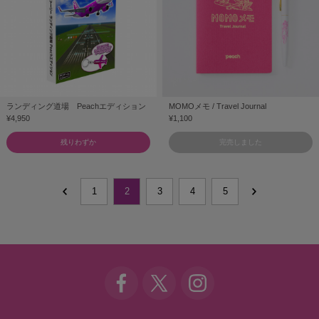
ランディング道場 Peachエディション
MOMOメモ / Travel Journal
¥4,950
¥1,100
残りわずか
完売しました
1
2
3
4
5