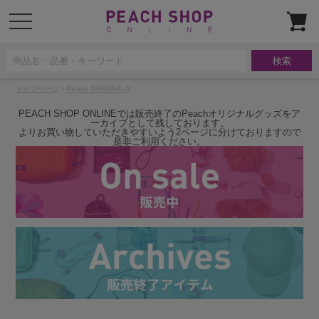
t
o
g
g
l
e
n
a
トップページ
>
Peach ORIGINALS
v
i
g
PEACH SHOP ONLINEでは販売終了のPeachオリジナルグッズをア
a
ーカイブとして残しております。
t
よりお買い物していただきやすいよう2ページに分けておりますので
i
是非ご利用ください。
o
n