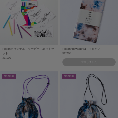
Peachオリジナル クーピー ぬりえセ
Peach×devadurga てぬぐい
ット
¥2,200
¥1,100
完売しました