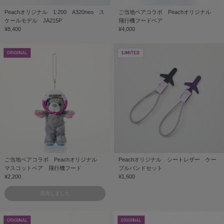
Peachオリジナル 1:200 A320neo ス
ご当地ベアコラボ Peachオリジナル
ケールモデル JA215P
飛行機フードベア
¥8,400
¥4,000
ご当地ベアコラボ Peachオリジナル
Peachオリジナル シートレザー ケー
マスコットベア 飛行機フード
ブルバンドセット
¥2,200
¥1,600
完売しました