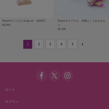
Peachオリジナル ki-gu-mi JA201P
Peachオリジナル 木製ひこうきおもち
¥5,000
ゃ
¥2,200
1
2
3
4
5
カート
ログイン