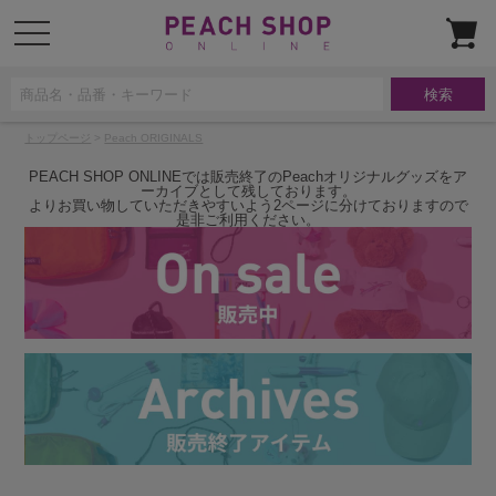
t
o
g
g
l
e
n
a
トップページ
>
Peach ORIGINALS
v
i
g
PEACH SHOP ONLINEでは販売終了のPeachオリジナルグッズをア
a
ーカイブとして残しております。
t
よりお買い物していただきやすいよう2ページに分けておりますので
i
是非ご利用ください。
o
n