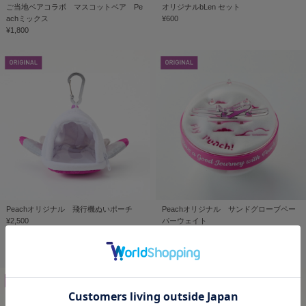
ご当地ベアコラボ マスコットベア Pe
オリジナルbLen セット
achミックス
¥600
¥1,800
Peachオリジナル 飛行機ぬいポーチ
Peachオリジナル サンドグローブペー
¥2,500
パーウェイト
¥2,800
完売しました