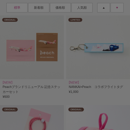
標準
新着順
価格順
人気順
▲
▼
Peachブランドリニューアル 記念ステッ
NANKAI×Peach コラボフライトタグ
カーセット
¥1,000
¥600