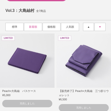
Vol.3：大島紬村
全7商品
標準
新着順
価格順
人気順
▲
▼
Peach×大島紬 パスケース
【販売終了】Peach×大島紬 三つ折りウ
¥5,000
ォレット
¥6,500
完売しました
完売しました