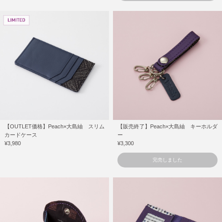
【OUTLET価格】Peach×大島紬 スリム
【販売終了】Peach×大島紬 キーホルダ
カードケース
ー
¥3,980
¥3,300
完売しました