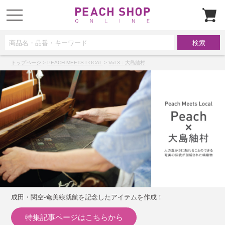
t
o
g
g
l
e
n
a
トップページ
>
PEACH MEETS LOCAL
>
Vol.3：大島紬村
v
i
g
a
t
i
o
n
成田・関空-奄美線就航を記念したアイテムを作成！
特集記事ページはこちらから